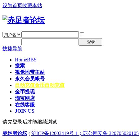
设为首页
收藏本站
找回密码
自动登录
密码
注册
登录
快捷导航
Home
BBS
搜索
视觉地带主站
永久会员帐号
自动充值
金币自动充值
金币提现
淘宝网店
在线客服
JOIN US
请先登录后才能继续浏览
赤足者论坛
(
沪ICP备12003419号-1；苏公网安备 32070502010