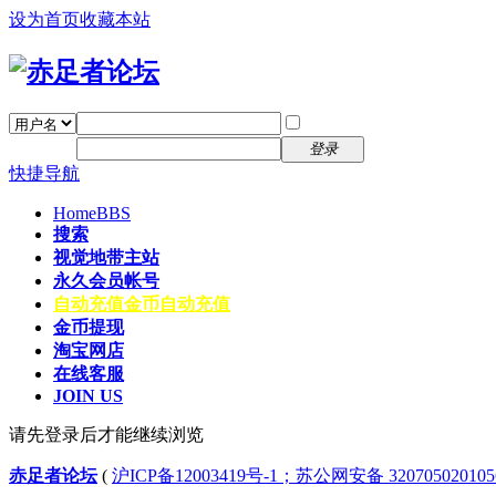
设为首页
收藏本站
找回密码
自动登录
密码
注册
登录
快捷导航
Home
BBS
搜索
视觉地带主站
永久会员帐号
自动充值
金币自动充值
金币提现
淘宝网店
在线客服
JOIN US
请先登录后才能继续浏览
赤足者论坛
(
沪ICP备12003419号-1；苏公网安备 32070502010