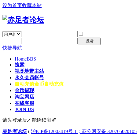
设为首页
收藏本站
找回密码
自动登录
密码
注册
登录
快捷导航
Home
BBS
搜索
视觉地带主站
永久会员帐号
自动充值
金币自动充值
金币提现
淘宝网店
在线客服
JOIN US
请先登录后才能继续浏览
赤足者论坛
(
沪ICP备12003419号-1；苏公网安备 32070502010