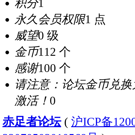
积分
1
永久会员权限
1 点
威望
0 级
金币
112 个
感谢
100 个
请注意：论坛金币兑换
激活！
0
赤足者论坛
(
沪ICP备12