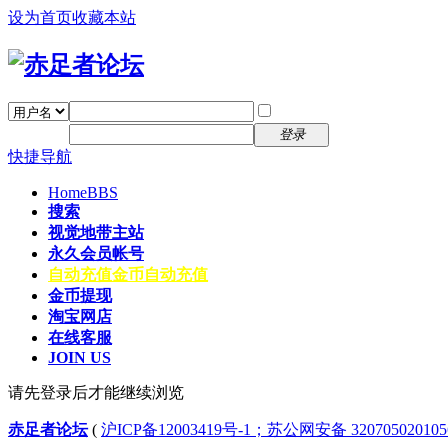
设为首页
收藏本站
找回密码
自动登录
密码
注册
登录
快捷导航
Home
BBS
搜索
视觉地带主站
永久会员帐号
自动充值
金币自动充值
金币提现
淘宝网店
在线客服
JOIN US
请先登录后才能继续浏览
赤足者论坛
(
沪ICP备12003419号-1；苏公网安备 32070502010