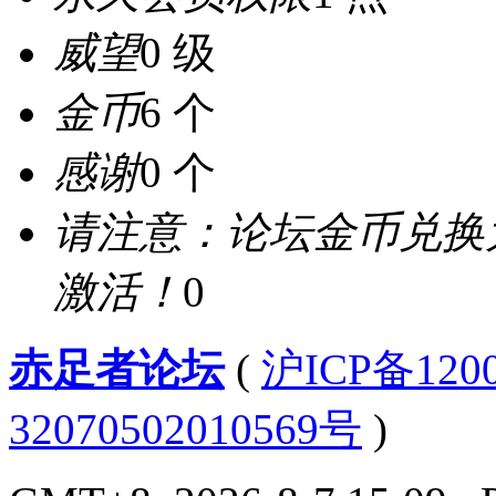
威望
0 级
金币
6 个
感谢
0 个
请注意：论坛金币兑换
激活！
0
赤足者论坛
(
沪ICP备12
32070502010569号
)