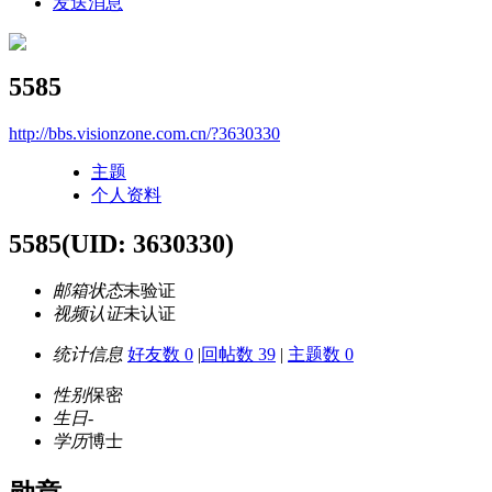
发送消息
5585
http://bbs.visionzone.com.cn/?3630330
主题
个人资料
5585
(UID: 3630330)
邮箱状态
未验证
视频认证
未认证
统计信息
好友数 0
|
回帖数 39
|
主题数 0
性别
保密
生日
-
学历
博士