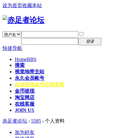
设为首页
收藏本站
找回密码
自动登录
密码
注册
登录
快捷导航
Home
BBS
搜索
视觉地带主站
永久会员帐号
自动充值
金币自动充值
金币提现
淘宝网店
在线客服
JOIN US
赤足者论坛
›
5585
›
个人资料
加为好友