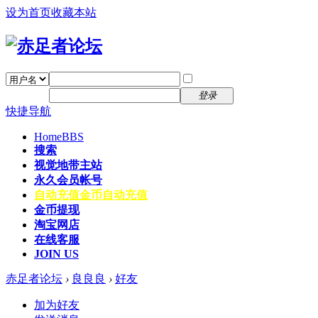
设为首页
收藏本站
找回密码
自动登录
密码
注册
登录
快捷导航
Home
BBS
搜索
视觉地带主站
永久会员帐号
自动充值
金币自动充值
金币提现
淘宝网店
在线客服
JOIN US
赤足者论坛
›
良良良
›
好友
加为好友