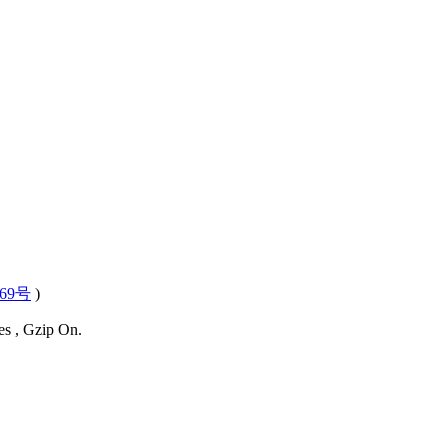
569号
)
es , Gzip On.