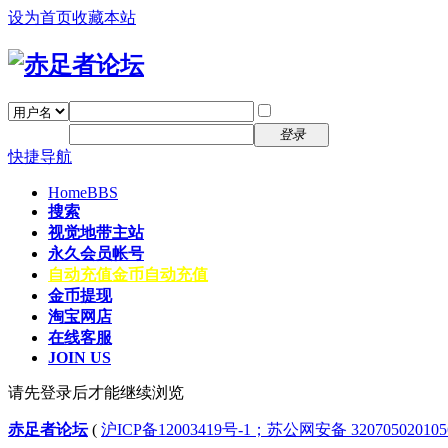
设为首页
收藏本站
找回密码
自动登录
密码
注册
登录
快捷导航
Home
BBS
搜索
视觉地带主站
永久会员帐号
自动充值
金币自动充值
金币提现
淘宝网店
在线客服
JOIN US
请先登录后才能继续浏览
赤足者论坛
(
沪ICP备12003419号-1；苏公网安备 32070502010