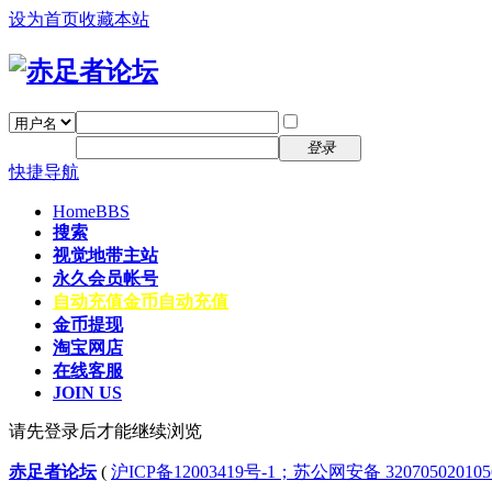
设为首页
收藏本站
找回密码
自动登录
密码
注册
登录
快捷导航
Home
BBS
搜索
视觉地带主站
永久会员帐号
自动充值
金币自动充值
金币提现
淘宝网店
在线客服
JOIN US
请先登录后才能继续浏览
赤足者论坛
(
沪ICP备12003419号-1；苏公网安备 32070502010