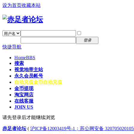
设为首页
收藏本站
找回密码
自动登录
密码
注册
登录
快捷导航
Home
BBS
搜索
视觉地带主站
永久会员帐号
自动充值
金币自动充值
金币提现
淘宝网店
在线客服
JOIN US
请先登录后才能继续浏览
赤足者论坛
(
沪ICP备12003419号-1；苏公网安备 32070502010