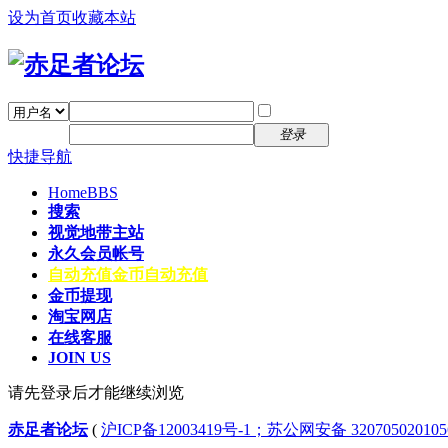
设为首页
收藏本站
找回密码
自动登录
密码
注册
登录
快捷导航
Home
BBS
搜索
视觉地带主站
永久会员帐号
自动充值
金币自动充值
金币提现
淘宝网店
在线客服
JOIN US
请先登录后才能继续浏览
赤足者论坛
(
沪ICP备12003419号-1；苏公网安备 32070502010