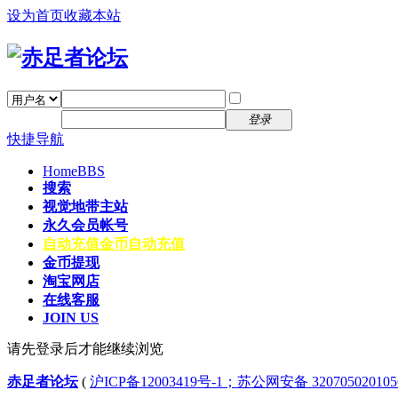
设为首页
收藏本站
找回密码
自动登录
密码
注册
登录
快捷导航
Home
BBS
搜索
视觉地带主站
永久会员帐号
自动充值
金币自动充值
金币提现
淘宝网店
在线客服
JOIN US
请先登录后才能继续浏览
赤足者论坛
(
沪ICP备12003419号-1；苏公网安备 32070502010