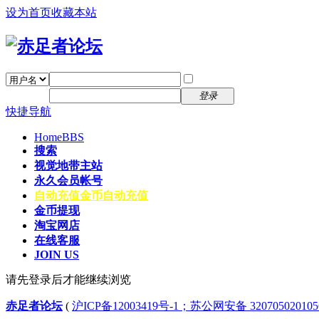
设为首页
收藏本站
找回密码
自动登录
密码
注册
登录
快捷导航
Home
BBS
搜索
视觉地带主站
永久会员帐号
自动充值
金币自动充值
金币提现
淘宝网店
在线客服
JOIN US
请先登录后才能继续浏览
赤足者论坛
(
沪ICP备12003419号-1；苏公网安备 32070502010