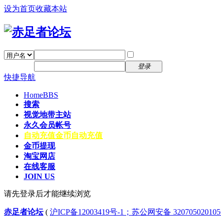
设为首页
收藏本站
找回密码
自动登录
密码
注册
登录
快捷导航
Home
BBS
搜索
视觉地带主站
永久会员帐号
自动充值
金币自动充值
金币提现
淘宝网店
在线客服
JOIN US
请先登录后才能继续浏览
赤足者论坛
(
沪ICP备12003419号-1；苏公网安备 32070502010