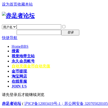
设为首页
收藏本站
找回密码
自动登录
密码
注册
登录
快捷导航
Home
BBS
搜索
视觉地带主站
永久会员帐号
自动充值
金币自动充值
金币提现
淘宝网店
在线客服
JOIN US
请先登录后才能继续浏览
赤足者论坛
(
沪ICP备12003419号-1；苏公网安备 32070502010