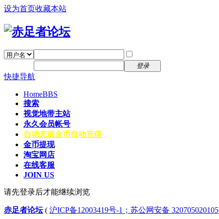
设为首页
收藏本站
找回密码
自动登录
密码
注册
登录
快捷导航
Home
BBS
搜索
视觉地带主站
永久会员帐号
自动充值
金币自动充值
金币提现
淘宝网店
在线客服
JOIN US
请先登录后才能继续浏览
赤足者论坛
(
沪ICP备12003419号-1；苏公网安备 32070502010