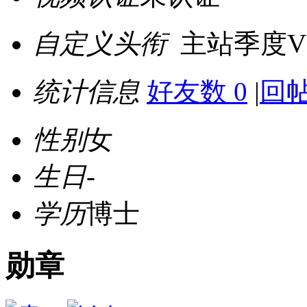
自定义头衔
主站季度V
统计信息
好友数 0
|
回帖
性别
女
生日
-
学历
博士
勋章