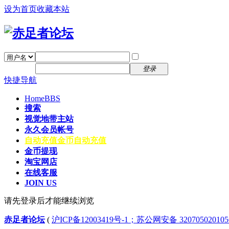
设为首页
收藏本站
找回密码
自动登录
密码
注册
登录
快捷导航
Home
BBS
搜索
视觉地带主站
永久会员帐号
自动充值
金币自动充值
金币提现
淘宝网店
在线客服
JOIN US
请先登录后才能继续浏览
赤足者论坛
(
沪ICP备12003419号-1；苏公网安备 32070502010