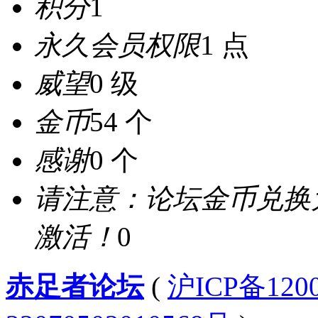
积分
1
永久会员权限
1 点
威望
0 级
金币
54 个
感谢
0 个
请注意：论坛金币兑换
激活！
0
赤足者论坛
(
沪ICP备12