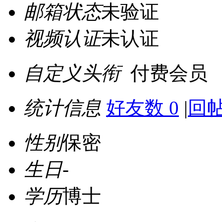
邮箱状态
未验证
视频认证
未认证
自定义头衔
付费会员
统计信息
好友数 0
|
回帖
性别
保密
生日
-
学历
博士