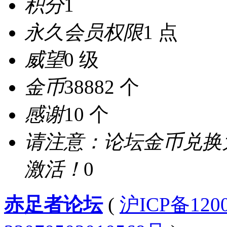
积分
1
永久会员权限
1 点
威望
0 级
金币
38882 个
感谢
10 个
请注意：论坛金币兑换
激活！
0
赤足者论坛
(
沪ICP备12