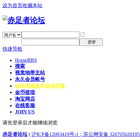
设为首页
收藏本站
找回密码
自动登录
密码
注册
登录
快捷导航
Home
BBS
搜索
视觉地带主站
永久会员帐号
自动充值
金币自动充值
金币提现
淘宝网店
在线客服
JOIN US
请先登录后才能继续浏览
赤足者论坛
(
沪ICP备12003419号-1；苏公网安备 32070502010