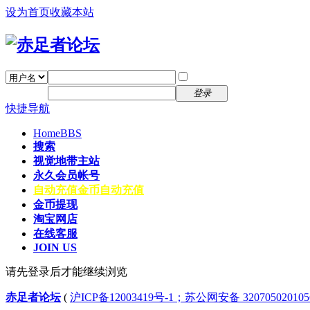
设为首页
收藏本站
找回密码
自动登录
密码
注册
登录
快捷导航
Home
BBS
搜索
视觉地带主站
永久会员帐号
自动充值
金币自动充值
金币提现
淘宝网店
在线客服
JOIN US
请先登录后才能继续浏览
赤足者论坛
(
沪ICP备12003419号-1；苏公网安备 32070502010