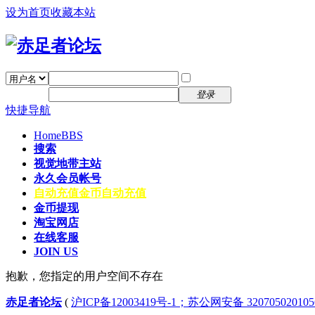
设为首页
收藏本站
找回密码
自动登录
密码
注册
登录
快捷导航
Home
BBS
搜索
视觉地带主站
永久会员帐号
自动充值
金币自动充值
金币提现
淘宝网店
在线客服
JOIN US
抱歉，您指定的用户空间不存在
赤足者论坛
(
沪ICP备12003419号-1；苏公网安备 32070502010