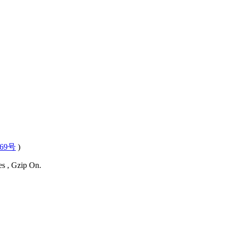
569号
)
es , Gzip On.