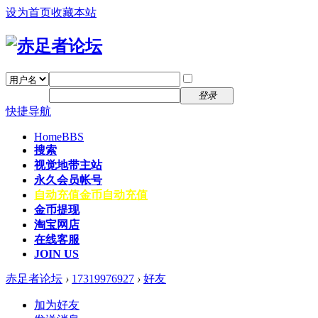
设为首页
收藏本站
找回密码
自动登录
密码
注册
登录
快捷导航
Home
BBS
搜索
视觉地带主站
永久会员帐号
自动充值
金币自动充值
金币提现
淘宝网店
在线客服
JOIN US
赤足者论坛
›
17319976927
›
好友
加为好友