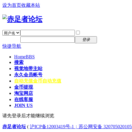
设为首页
收藏本站
找回密码
自动登录
密码
注册
登录
快捷导航
Home
BBS
搜索
视觉地带主站
永久会员帐号
自动充值
金币自动充值
金币提现
淘宝网店
在线客服
JOIN US
请先登录后才能继续浏览
赤足者论坛
(
沪ICP备12003419号-1；苏公网安备 32070502010