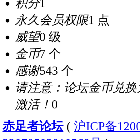
积分
1
永久会员权限
1 点
威望
0 级
金币
7 个
感谢
543 个
请注意：论坛金币兑换
激活！
0
赤足者论坛
(
沪ICP备12