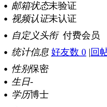
邮箱状态
未验证
视频认证
未认证
自定义头衔
付费会员
统计信息
好友数 0
|
回帖
性别
保密
生日
-
学历
博士