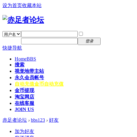
设为首页
收藏本站
找回密码
自动登录
密码
注册
登录
快捷导航
Home
BBS
搜索
视觉地带主站
永久会员帐号
自动充值
金币自动充值
金币提现
淘宝网店
在线客服
JOIN US
赤足者论坛
›
bbs123
›
好友
加为好友