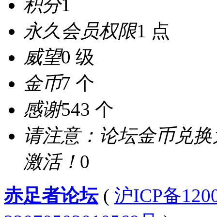
积分
1
永久会员权限
1 点
威望
0 级
金币
7 个
感谢
543 个
请注意：论坛金币兑换
激活！
0
赤足者论坛
(
沪ICP备12