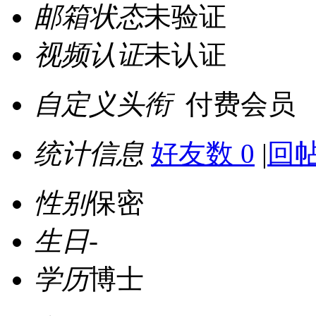
邮箱状态
未验证
视频认证
未认证
自定义头衔
付费会员
统计信息
好友数 0
|
回帖
性别
保密
生日
-
学历
博士