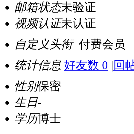
邮箱状态
未验证
视频认证
未认证
自定义头衔
付费会员
统计信息
好友数 0
|
回帖
性别
保密
生日
-
学历
博士