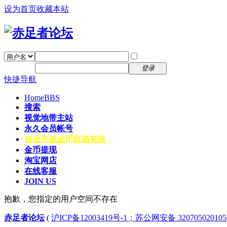
设为首页
收藏本站
找回密码
自动登录
密码
注册
登录
快捷导航
Home
BBS
搜索
视觉地带主站
永久会员帐号
自动充值
金币自动充值
金币提现
淘宝网店
在线客服
JOIN US
抱歉，您指定的用户空间不存在
赤足者论坛
(
沪ICP备12003419号-1；苏公网安备 32070502010