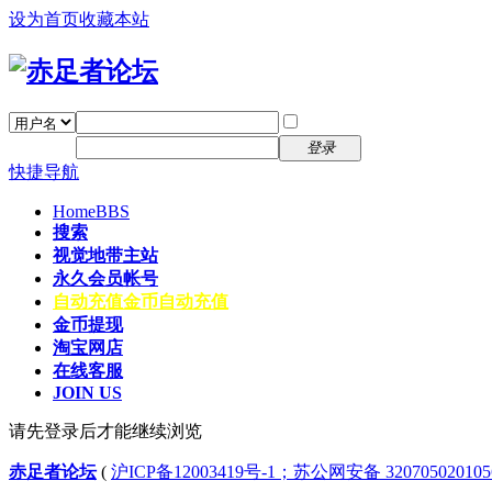
设为首页
收藏本站
找回密码
自动登录
密码
注册
登录
快捷导航
Home
BBS
搜索
视觉地带主站
永久会员帐号
自动充值
金币自动充值
金币提现
淘宝网店
在线客服
JOIN US
请先登录后才能继续浏览
赤足者论坛
(
沪ICP备12003419号-1；苏公网安备 32070502010