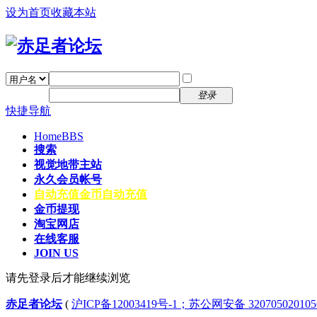
设为首页
收藏本站
找回密码
自动登录
密码
注册
登录
快捷导航
Home
BBS
搜索
视觉地带主站
永久会员帐号
自动充值
金币自动充值
金币提现
淘宝网店
在线客服
JOIN US
请先登录后才能继续浏览
赤足者论坛
(
沪ICP备12003419号-1；苏公网安备 32070502010