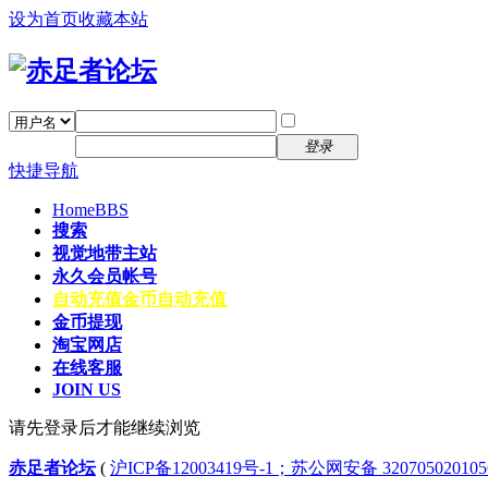
设为首页
收藏本站
找回密码
自动登录
密码
注册
登录
快捷导航
Home
BBS
搜索
视觉地带主站
永久会员帐号
自动充值
金币自动充值
金币提现
淘宝网店
在线客服
JOIN US
请先登录后才能继续浏览
赤足者论坛
(
沪ICP备12003419号-1；苏公网安备 32070502010