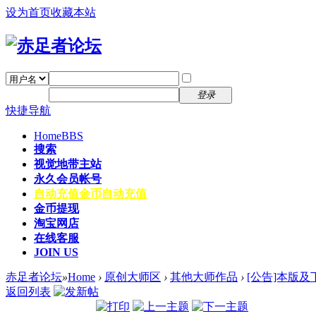
设为首页
收藏本站
找回密码
自动登录
密码
注册
登录
快捷导航
Home
BBS
搜索
视觉地带主站
永久会员帐号
自动充值
金币自动充值
金币提现
淘宝网店
在线客服
JOIN US
赤足者论坛
»
Home
›
原创大师区
›
其他大师作品
›
[公告]本版及
返回列表