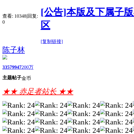
[公告]本版及下属子
查看:
10348
|
回复:
0
区
[复制链接]
陈子林
3357
9947
200万
主题
帖子
金币
★★ 赤足者站长 ★★