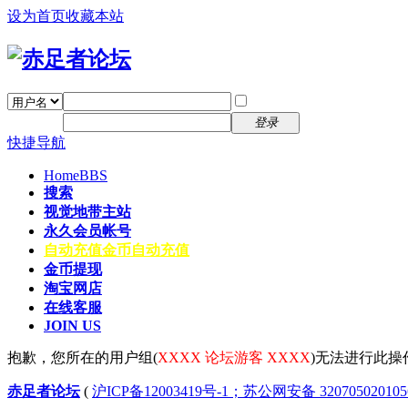
设为首页
收藏本站
找回密码
自动登录
密码
注册
登录
快捷导航
Home
BBS
搜索
视觉地带主站
永久会员帐号
自动充值
金币自动充值
金币提现
淘宝网店
在线客服
JOIN US
抱歉，您所在的用户组(
XXXX 论坛游客 XXXX
)无法进行此操
赤足者论坛
(
沪ICP备12003419号-1；苏公网安备 32070502010