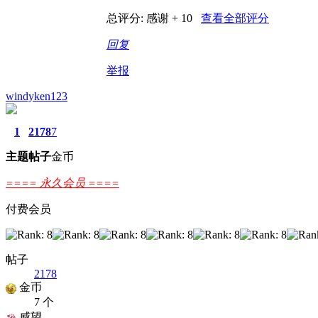
总评分:
感谢 + 10
查看全部评分
回复
举报
windyken123
1
2178
7
主题
帖子
金币
==== 永久会员 ====
付费会员
帖子
2178
金币
7 个
威望