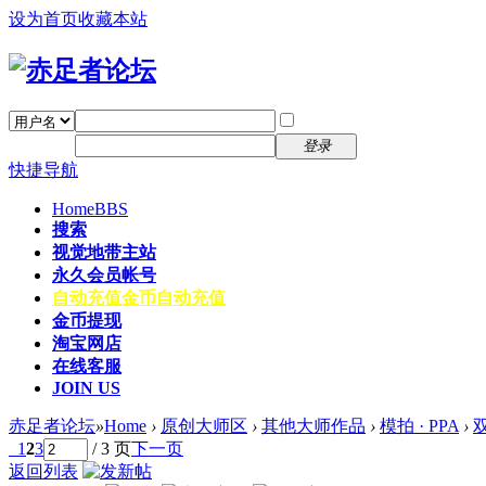
设为首页
收藏本站
找回密码
自动登录
密码
注册
登录
快捷导航
Home
BBS
搜索
视觉地带主站
永久会员帐号
自动充值
金币自动充值
金币提现
淘宝网店
在线客服
JOIN US
赤足者论坛
»
Home
›
原创大师区
›
其他大师作品
›
模拍 · PPA
›
双
1
2
3
/ 3 页
下一页
返回列表