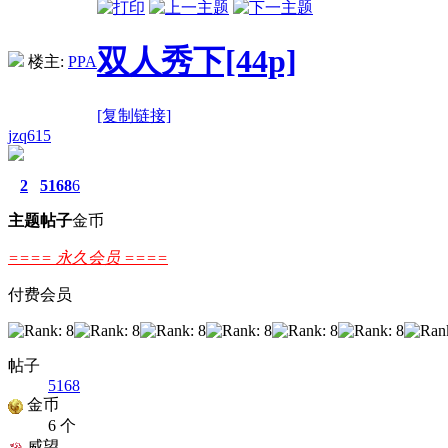
双人秀下[44p]
楼主:
PPA
[复制链接]
jzq615
2
5168
6
主题
帖子
金币
==== 永久会员 ====
付费会员
帖子
5168
金币
6 个
威望