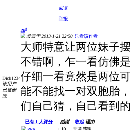
回复
举报
#
20
发表于 2013-1-21 22:50
|
只看该作者
大师特意让两位妹子
不错啊，乍一看仿佛是
仔细一看竟然是两位
Dick1234
该用户
能不能找一对双胞胎
已被删
除
们自己猜，自己看到
已有
1
人评分
感谢
收起
理由
+ 10
非常感谢！
PPA