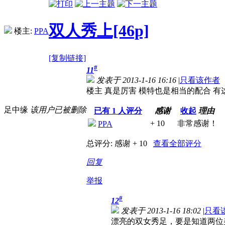
双人秀上[46p]
楼主:
PPA
[复制链接]
#
11
发表于 2013-1-16 16:16
|
只看该作者
楼主 真是厉害 模特也是相当的配合 
足中缘
该用户已被删除
已有
1
人评分
感谢
收起
理由
+ 10
非常感谢！
PPA
总评分:
感谢 + 10
查看全部评分
回复
举报
#
12
发表于 2013-1-16 18:02
|
只看
漂亮的双女秀足，要是知道两位