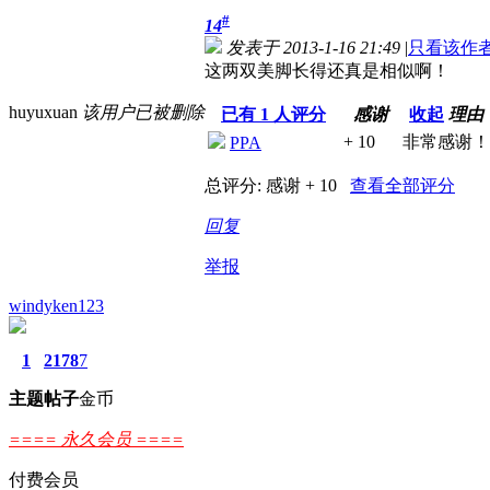
#
14
发表于 2013-1-16 21:49
|
只看该作
这两双美脚长得还真是相似啊！
huyuxuan
该用户已被删除
已有
1
人评分
感谢
收起
理由
+ 10
非常感谢！
PPA
总评分:
感谢 + 10
查看全部评分
回复
举报
windyken123
1
2178
7
主题
帖子
金币
==== 永久会员 ====
付费会员