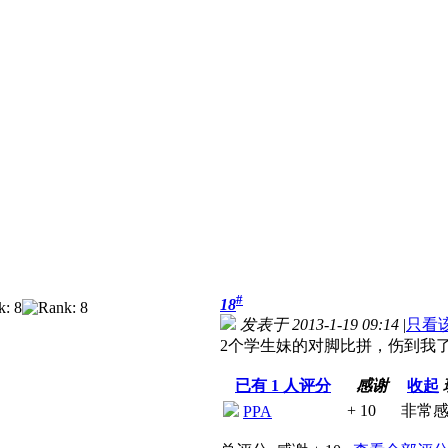
#
18
发表于 2013-1-19 09:14
|
只看
2个学生妹的对脚比拼，伤到我
已有
1
人评分
感谢
收起
+ 10
非常
PPA