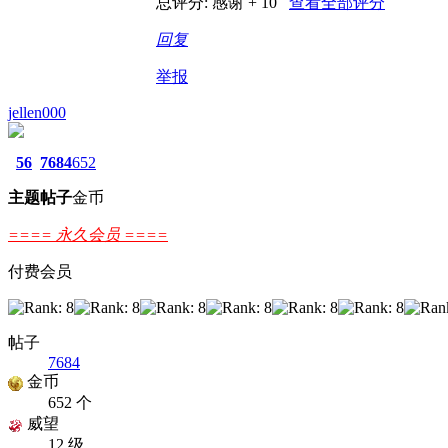
总评分:
感谢 + 10
查看全部评分
回复
举报
jellen000
56
7684
652
主题
帖子
金币
==== 永久会员 ====
付费会员
帖子
7684
金币
652 个
威望
12 级