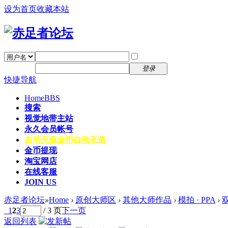
设为首页
收藏本站
找回密码
自动登录
密码
注册
登录
快捷导航
Home
BBS
搜索
视觉地带主站
永久会员帐号
自动充值
金币自动充值
金币提现
淘宝网店
在线客服
JOIN US
赤足者论坛
»
Home
›
原创大师区
›
其他大师作品
›
模拍 · PPA
›
双
1
2
3
/ 3 页
下一页
返回列表