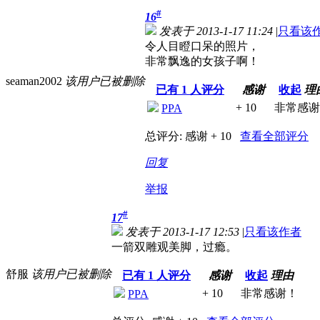
#
16
发表于 2013-1-17 11:24
|
只看该
令人目瞪口呆的照片，
非常飘逸的女孩子啊！
seaman2002
该用户已被删除
已有
1
人评分
感谢
收起
理
+ 10
非常感谢
PPA
总评分:
感谢 + 10
查看全部评分
回复
举报
#
17
发表于 2013-1-17 12:53
|
只看该作者
一箭双雕观美脚，过瘾。
舒服
该用户已被删除
已有
1
人评分
感谢
收起
理由
+ 10
非常感谢！
PPA