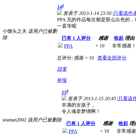
#
14
发表于 2013-1-14 23:50
|
只看该作
PPA 兄的作品每次都是那么出色
一直等呢
小馒头之夫
该用户已被删
除
已有
1
人评分
感谢
收起
理由
+ 10
非常感谢
PPA
总评分:
感谢 + 10
查看全部评分
回复
举报
#
15
发表于 2013-1-15 20:45
|
只看该
丰满的女孩子，
令人魂牵梦绕啊！
seaman2002
该用户已被删除
已有
1
人评分
感谢
收起
理
+ 10
非常感谢
PPA