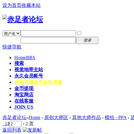
设为首页
收藏本站
找回密码
自动登录
密码
注册
登录
快捷导航
Home
BBS
搜索
视觉地带主站
永久会员帐号
自动充值
金币自动充值
金币提现
淘宝网店
在线客服
JOIN US
赤足者论坛
»
Home
›
原创大师区
›
其他大师作品
›
模拍 · PPA
›
足
1
2
/ 2 页
返回列表