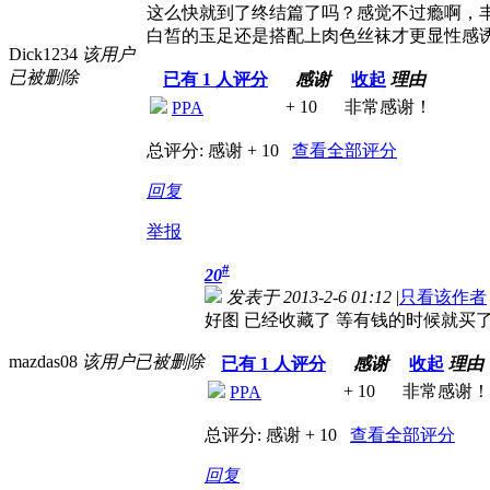
这么快就到了终结篇了吗？感觉不过瘾啊，
白皙的玉足还是搭配上肉色丝袜才更显性感
Dick1234
该用户
已被删除
已有
1
人评分
感谢
收起
理由
+ 10
非常感谢！
PPA
总评分:
感谢 + 10
查看全部评分
回复
举报
#
20
发表于 2013-2-6 01:12
|
只看该作者
好图 已经收藏了 等有钱的时候就买
mazdas08
该用户已被删除
已有
1
人评分
感谢
收起
理由
+ 10
非常感谢！
PPA
总评分:
感谢 + 10
查看全部评分
回复