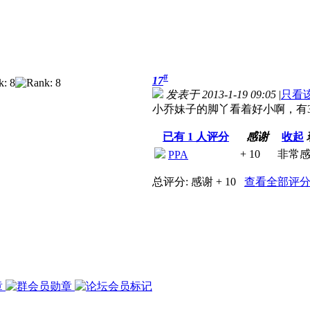
#
17
发表于 2013-1-19 09:05
|
只看
小乔妹子的脚丫看着好小啊，有
已有
1
人评分
感谢
收起
+ 10
非常
PPA
总评分:
感谢 + 10
查看全部评