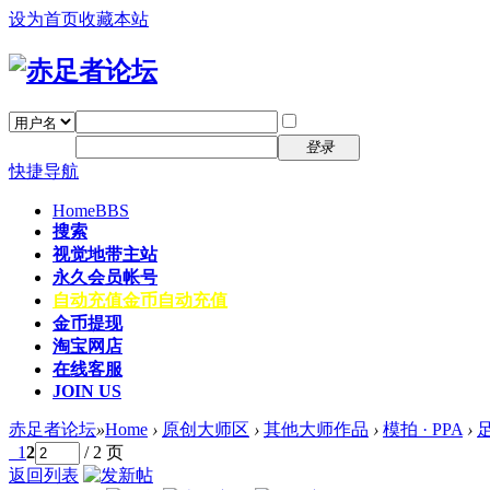
设为首页
收藏本站
找回密码
自动登录
密码
注册
登录
快捷导航
Home
BBS
搜索
视觉地带主站
永久会员帐号
自动充值
金币自动充值
金币提现
淘宝网店
在线客服
JOIN US
赤足者论坛
»
Home
›
原创大师区
›
其他大师作品
›
模拍 · PPA
›
足
1
2
/ 2 页
返回列表