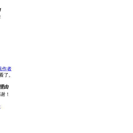
由
！
该作者
看了。
理由
感谢！
分