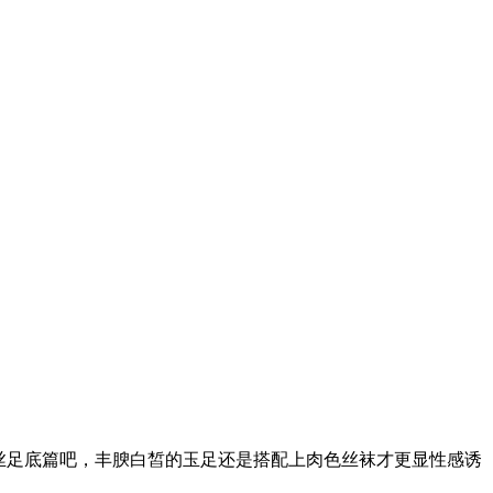
丝足底篇吧，丰腴白皙的玉足还是搭配上肉色丝袜才更显性感诱