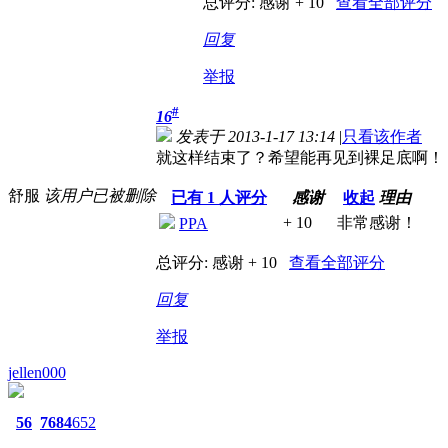
总评分:
感谢 + 10
查看全部评分
回复
举报
#
16
发表于 2013-1-17 13:14
|
只看该作者
就这样结束了？希望能再见到裸足底啊！
舒服
该用户已被删除
已有
1
人评分
感谢
收起
理由
+ 10
非常感谢！
PPA
总评分:
感谢 + 10
查看全部评分
回复
举报
jellen000
56
7684
652