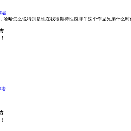
作者
色的，哈哈怎么说特别是现在我很期待性感胖丫这个作品兄弟什么
由
谢！
作者
由
！