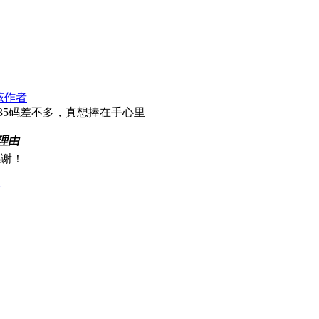
该作者
35码差不多，真想捧在手心里
理由
感谢！
分