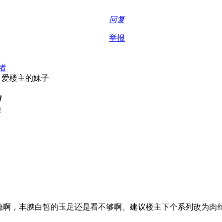
回复
举报
者
，爱楼主的妹子
由
！
瘾啊，丰腴白皙的玉足还是看不够啊。建议楼主下个系列改为肉