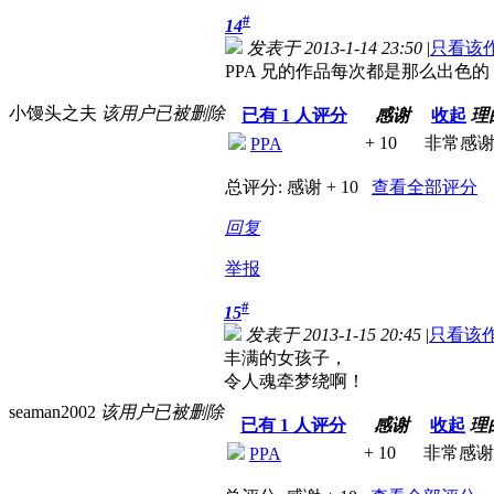
#
14
发表于 2013-1-14 23:50
|
只看该
PPA 兄的作品每次都是那么出
小馒头之夫
该用户已被删除
已有
1
人评分
感谢
收起
理
+ 10
非常感
PPA
总评分:
感谢 + 10
查看全部评分
回复
举报
#
15
发表于 2013-1-15 20:45
|
只看该
丰满的女孩子，
令人魂牵梦绕啊！
seaman2002
该用户已被删除
已有
1
人评分
感谢
收起
理
+ 10
非常感谢
PPA