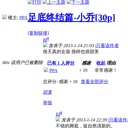
足底终结篇-小乔[30p]
楼主:
PPA
[复制链接]
#
11
发表于 2013-1-14 21:03
|
只看该作者
很天真的女孩 摸样也很甜美
shiv
该用户已被删除
已有
1
人评分
感谢
收起
理由
+ 10
非常感谢！
PPA
总评分:
感谢 + 10
查看全部评分
回复
举报
#
12
发表于 2013-1-14 22:39
|
只看该作
不错的脚底，挺自然清新的。