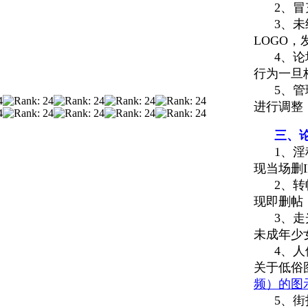
2、冒充
3、未
LOGO，
4、论坛
行为一旦
5、管理
进行调整
三、论
1、淫秽
现当场删I
2、转帖
现即删帖
3、走光
未成年少
4、人体
关于低俗
频）的图
5、街拍