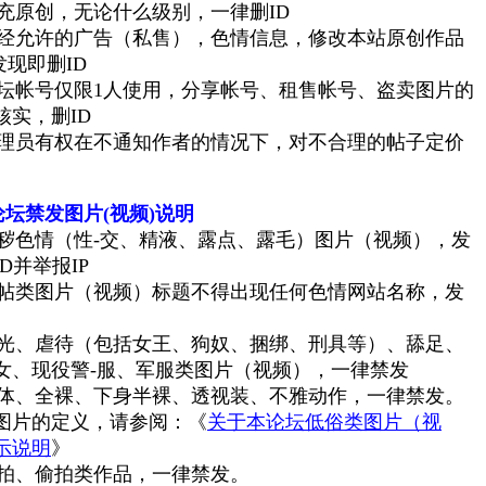
原创，无论什么级别，一律删ID
经允许的
广告（私售），色情信息，修改本站原创作品
发现即删ID
帐号仅限1人使用，分享帐号、租售帐号、盗卖图片的
核实，删ID
员有权在不通知作者的情况下，对不合理的帖子定价
坛禁发图片(视频)说明
色情（性-交、精液、露点、露毛）图片（视频），发
D并举报IP
类图片（视频）标题不得出现任何色情网站名称，发
、虐待（包括女王、狗奴、捆绑、刑具等）、舔足、
女、现役警-服、军服类图片（视频），一律禁发
、全裸、下身半裸、透视装、不雅动作，一律禁发。
图片的定义，请参阅：《
关于本论坛低俗类图片（视
示说明
》
、偷拍类作品，一律禁发。