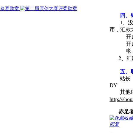
四
、
1
、
币，汇款
开户人
开户行
帐 号：3
2
、
汇
五、
站长：
DY
其他
http://sho
赤足
收
回复