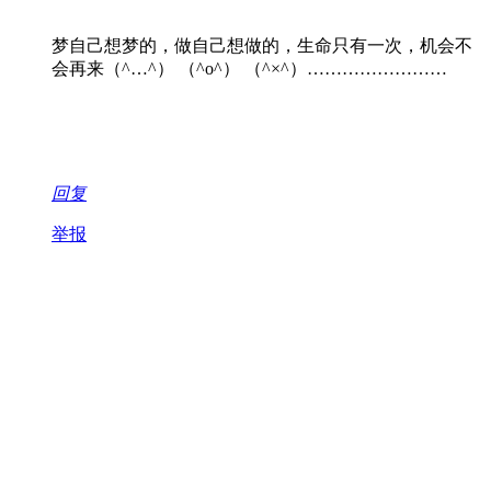
梦自己想梦的，做自己想做的，生命只有一次，机会不
会再来（^…^） （^o^） （^×^）……………………
回复
举报