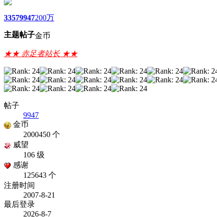
3357
9947
200万
主题
帖子
金币
★★ 赤足者站长 ★★
帖子
9947
金币
2000450 个
威望
106 级
感谢
125643 个
注册时间
2007-8-21
最后登录
2026-8-7