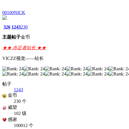
00100NICK
326
1243
230
主题
帖子
金币
★★ 赤足者站长 ★★
VICZZ视觉——站长
帖子
1243
金币
230 个
威望
102 级
感谢
100012 个