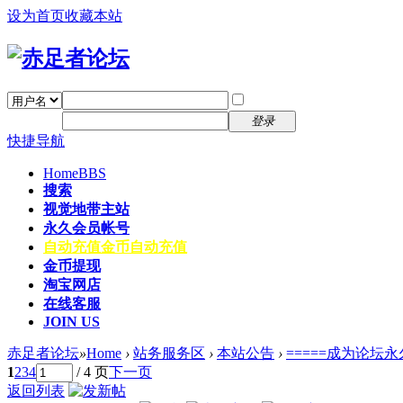
设为首页
收藏本站
找回密码
自动登录
密码
注册
登录
快捷导航
Home
BBS
搜索
视觉地带主站
永久会员帐号
自动充值
金币自动充值
金币提现
淘宝网店
在线客服
JOIN US
赤足者论坛
»
Home
›
站务服务区
›
本站公告
›
=====成为论坛
1
2
3
4
/ 4 页
下一页
返回列表