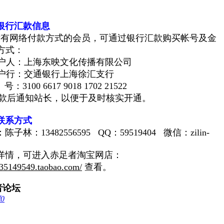
银行汇款信息
没有网络付款方式的会员，可通过银行汇款购买帐号及金
方式：
：上海东映文化传播有限公司
：交通银行上海徐汇支行
100 6617 9018 1702 21522
款后通知站长，以便于及时核实开通。
联系方式
陈子林
：
13482556595
QQ：59519404 微信：zilin-
详情，可进入赤足者淘宝网店：
p35149549.taobao.com/
查看
。
者论坛
藏
0