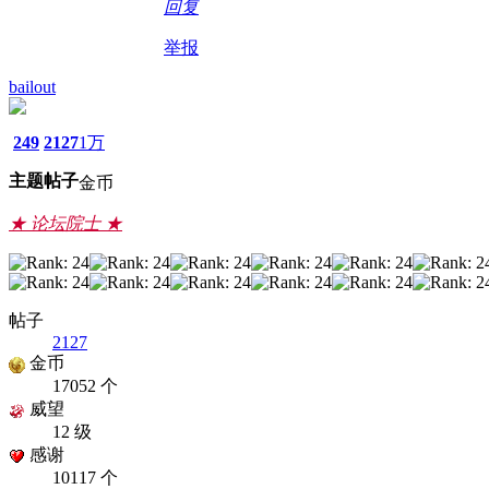
回复
举报
bailout
249
2127
1万
主题
帖子
金币
★ 论坛院士 ★
帖子
2127
金币
17052 个
威望
12 级
感谢
10117 个