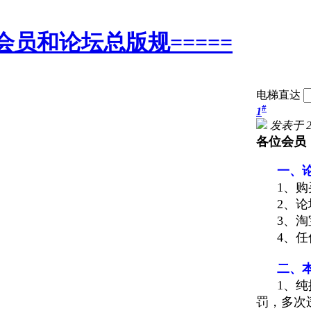
会员和论坛总版规=====
电梯直达
#
1
发表于 200
各位会员
一、
1、
购
2、论坛
3、淘
4、任何
二、
1、
纯
罚，多次