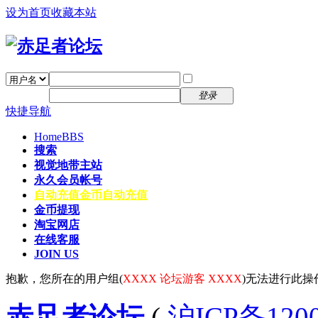
设为首页
收藏本站
找回密码
自动登录
密码
注册
登录
快捷导航
Home
BBS
搜索
视觉地带主站
永久会员帐号
自动充值
金币自动充值
金币提现
淘宝网店
在线客服
JOIN US
抱歉，您所在的用户组(
XXXX 论坛游客 XXXX
)无法进行此操
赤足者论坛
(
沪ICP备12