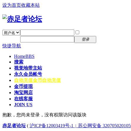
设为首页
收藏本站
找回密码
自动登录
密码
注册
登录
快捷导航
Home
BBS
搜索
视觉地带主站
永久会员帐号
自动充值
金币自动充值
金币提现
淘宝网店
在线客服
JOIN US
抱歉，您尚未登录，没有权限访问该版块
赤足者论坛
(
沪ICP备12003419号-1；苏公网安备 32070502010