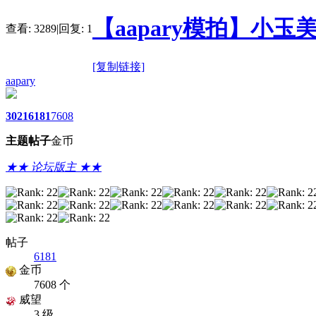
【aapary模拍】小玉
查看:
3289
|
回复:
1
[复制链接]
aapary
3021
6181
7608
主题
帖子
金币
★★ 论坛版主 ★★
帖子
6181
金币
7608 个
威望
3 级