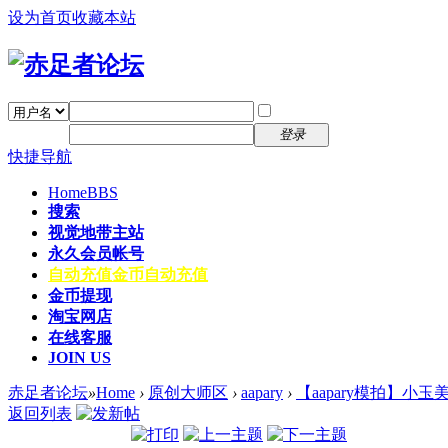
设为首页
收藏本站
找回密码
自动登录
密码
注册
登录
快捷导航
Home
BBS
搜索
视觉地带主站
永久会员帐号
自动充值
金币自动充值
金币提现
淘宝网店
在线客服
JOIN US
赤足者论坛
»
Home
›
原创大师区
›
aapary
›
【aapary模拍】小
返回列表