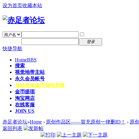
设为首页
收藏本站
找回密码
自动登录
密码
注册
登录
快捷导航
Home
BBS
搜索
视觉地带主站
永久会员帐号
自动充值
金币自动充值
金币提现
淘宝网店
在线客服
JOIN US
赤足者论坛
»
Home
›
原创作品区——冒充原创一律删ID！
›
原
返回列表