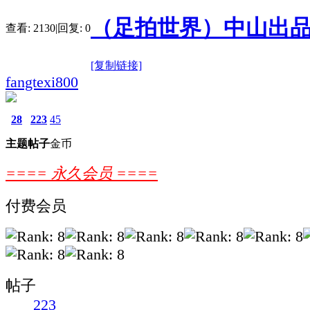
（足拍世界）中山出品—
查看:
2130
|
回复:
0
[复制链接]
fangtexi800
28
223
45
主题
帖子
金币
==== 永久会员 ====
付费会员
帖子
223