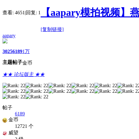
【aapary模拍视频】燕
查看:
4651
|
回复:
1
[复制链接]
aapary
3025
6189
1万
主题
帖子
金币
★★ 论坛版主 ★★
帖子
6189
金币
12721 个
威望