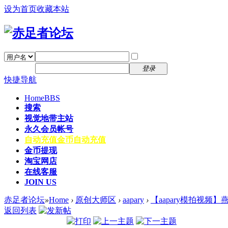
设为首页
收藏本站
找回密码
自动登录
密码
注册
登录
快捷导航
Home
BBS
搜索
视觉地带主站
永久会员帐号
自动充值
金币自动充值
金币提现
淘宝网店
在线客服
JOIN US
赤足者论坛
»
Home
›
原创大师区
›
aapary
›
【aapary模拍视频】燕
返回列表