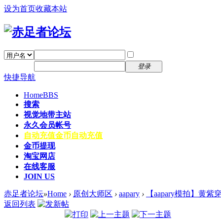
设为首页
收藏本站
找回密码
自动登录
密码
注册
登录
快捷导航
Home
BBS
搜索
视觉地带主站
永久会员帐号
自动充值
金币自动充值
金币提现
淘宝网店
在线客服
JOIN US
赤足者论坛
»
Home
›
原创大师区
›
aapary
›
【aapary模拍】黄
返回列表