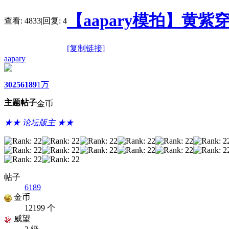
【aapary模拍】黄紫
查看:
4833
|
回复:
4
[复制链接]
aapary
3025
6189
1万
主题
帖子
金币
★★ 论坛版主 ★★
帖子
6189
金币
12199 个
威望