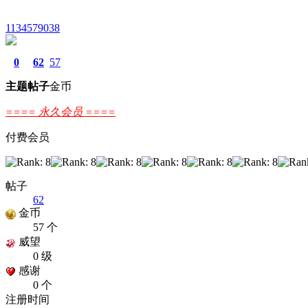
1134579038
0
62
57
主题
帖子
金币
==== 永久会员 ====
付费会员
帖子
62
金币
57 个
威望
0 级
感谢
0 个
注册时间