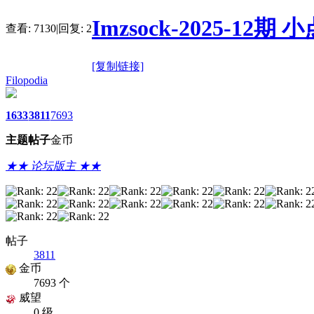
Imzsock-2025-12
查看:
7130
|
回复:
2
[复制链接]
Filopodia
1633
3811
7693
主题
帖子
金币
★★ 论坛版主 ★★
帖子
3811
金币
7693 个
威望
0 级