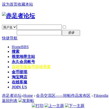
设为首页
收藏本站
找回密码
自动登录
密码
注册
登录
快捷导航
Home
BBS
搜索
视觉地带主站
永久会员帐号
自动充值
金币自动充值
金币提现
淘宝网店
在线客服
JOIN US
赤足者论坛
»
Home
›
会员交流区——转帖作品发布区
›
Filopodia
返回列表