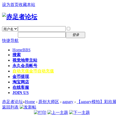
设为首页
收藏本站
找回密码
自动登录
密码
注册
登录
快捷导航
Home
BBS
搜索
视觉地带主站
永久会员帐号
自动充值
金币自动充值
金币提现
淘宝网店
在线客服
JOIN US
赤足者论坛
»
Home
›
原创大师区
›
aapary
›
【aapary模拍】彩欣
返回列表