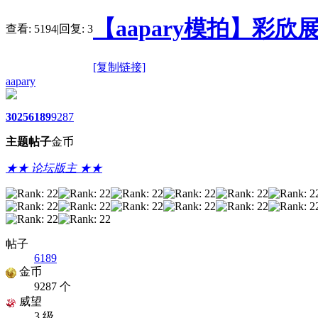
【aapary模拍】彩欣
查看:
5194
|
回复:
3
[复制链接]
aapary
3025
6189
9287
主题
帖子
金币
★★ 论坛版主 ★★
帖子
6189
金币
9287 个
威望
3 级