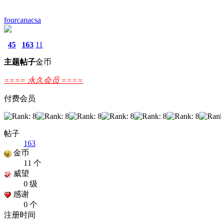
fourcanacsa
45
163
11
主题
帖子
金币
==== 永久会员 ====
付费会员
帖子
163
金币
11 个
威望
0 级
感谢
0 个
注册时间