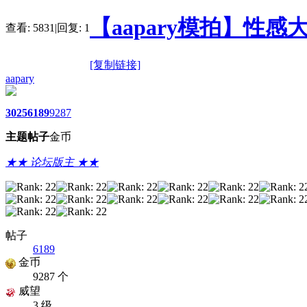
【aapary模拍】性感
查看:
5831
|
回复:
1
[复制链接]
aapary
3025
6189
9287
主题
帖子
金币
★★ 论坛版主 ★★
帖子
6189
金币
9287 个
威望
3 级