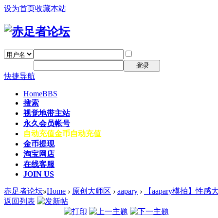
设为首页
收藏本站
找回密码
自动登录
密码
注册
登录
快捷导航
Home
BBS
搜索
视觉地带主站
永久会员帐号
自动充值
金币自动充值
金币提现
淘宝网店
在线客服
JOIN US
赤足者论坛
»
Home
›
原创大师区
›
aapary
›
【aapary模拍】性
返回列表